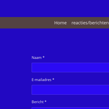
Ga
direct
naar
de
Home
reacties/berichten
hoofdinhoud
Naam *
E-mailadres *
Bericht *