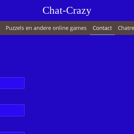
Chat-Crazy
Puzzels en andere online games
Contact
Chatre